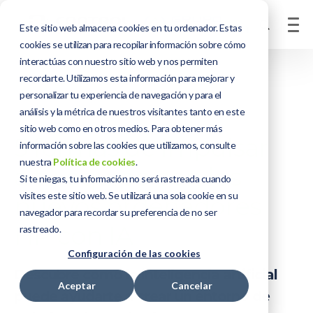
Este sitio web almacena cookies en tu ordenador. Estas
cookies se utilizan para recopilar información sobre cómo
interactúas con nuestro sitio web y nos permiten
recordarte. Utilizamos esta información para mejorar y
personalizar tu experiencia de navegación y para el
análisis y la métrica de nuestros visitantes tanto en este
sitio web como en otros medios. Para obtener más
5 formas de impulsar
información sobre las cookies que utilizamos, consulte
nuestra
Política de cookies
.
a tu equipo con los
Si te niegas, tu información no será rastreada cuando
visites este sitio web. Se utilizará una sola cookie en su
nuevos ordenadores
navegador para recordar su preferencia de no ser
HP con IA
rastreado.
Configuración de las cookies
Descubre cómo la inteligencia artificial
Aceptar
Cancelar
puede ayudarte a crear un entorno de