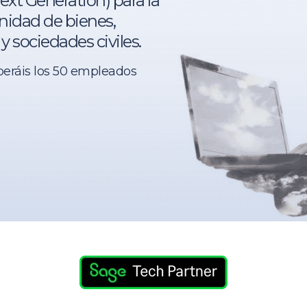
xt Generation) para la
idad de bienes,
y sociedades civiles.
peráis los 50 empleados