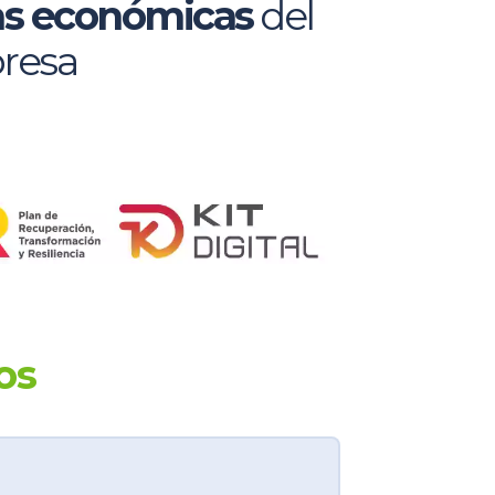
s económicas
del
presa
dos