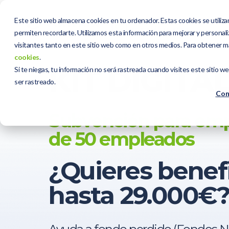
Este sitio web almacena cookies en tu ordenador. Estas cookies se utiliza
permiten recordarte. Utilizamos esta información para mejorar y personaliz
visitantes tanto en este sitio web como en otros medios. Para obtener m
cookies
.
KIT DIGITA
Si te niegas, tu información no será rastreada cuando visites este sitio w
ser rastreado.
Con
Subvención para emp
de 50 empleados
¿Quieres benefi
hasta 29.000€