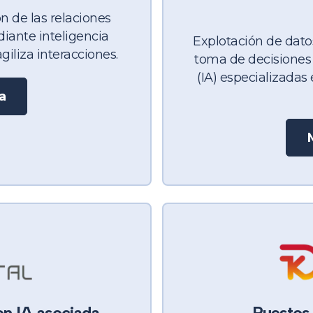
ón de las relaciones
iante inteligencia
Explotación de dato
iliza interacciones.
toma de decisiones m
(IA) especializadas 
a
on IA asociada
Puestos 