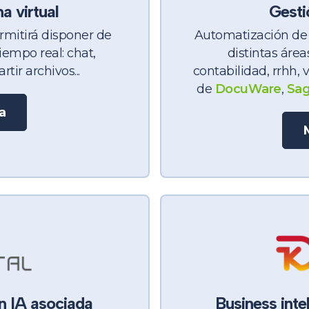
na virtual
Gesti
rmitirá disponer de
Automatización de p
iempo real: chat,
distintas área
ir archivos...
contabilidad, rrhh, 
de
DocuWare
,
Sag
a
on IA asociada
Business intel