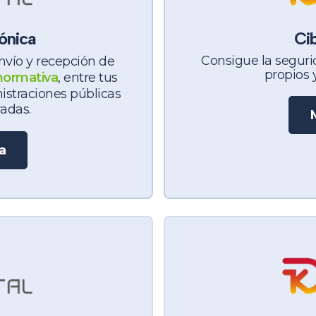
ónica
Ci
Consigue la segurid
nvío y recepción de
propios 
normativa
, entre tus
istraciones públicas
adas.
a