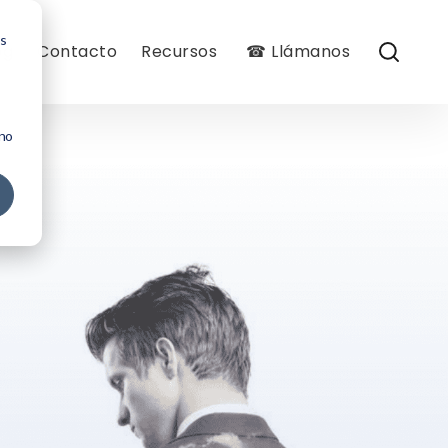
os
og
Contacto
Recursos
☎ Llámanos
 no