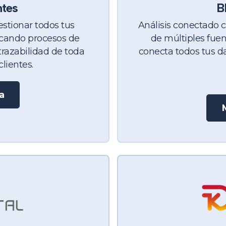
ntes
BI
estionar todos tus
Análisis conectado c
icando procesos de
de múltiples fue
trazabilidad de toda
conecta todos tus d
lientes.
a