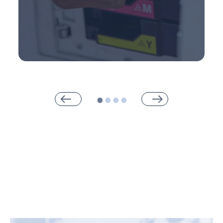
Potente gestión de la
impresión para
impresoras y MFD:
PaperCut MF se adapta a su entorno de
impresión, no al revés. Configúrelo todo
exactamente a su gusto, y nos
aseguraremos de que la impresión