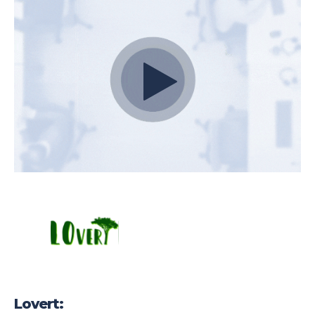
funcione, en todo momento.
Con la
seguridad que ofrece PaperCut MF, la
tranquilidad es lo más importante. Las
medidas físicas protegen los documentos a
lo largo de todo el ciclo de vida, y el cifrado
de extremo a extremo evita la quiebra de
seguridad de los datos tanto como sea
posible.
PaperCut MF hace gala de políticas
ecológicas para utilizar menos papel,
ahorrar tóner y adoptar para siempre los
hábitos sostenibles.
Lovert: