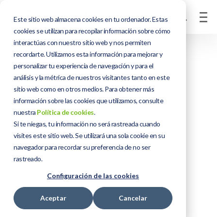
Este sitio web almacena cookies en tu ordenador. Estas
cookies se utilizan para recopilar información sobre cómo
interactúas con nuestro sitio web y nos permiten
recordarte. Utilizamos esta información para mejorar y
personalizar tu experiencia de navegación y para el
análisis y la métrica de nuestros visitantes tanto en este
sitio web como en otros medios. Para obtener más
información sobre las cookies que utilizamos, consulte
SERVICIOS
nuestra
Política de cookies
.
Impresión
Si te niegas, tu información no será rastreada cuando
visites este sitio web. Se utilizará una sola cookie en su
navegador para recordar su preferencia de no ser
rastreado.
Configuración de las cookies
Consigue el pleno control del catálogo
Aceptar
Cancelar
de impresión y la gestión adecuada de
los costes de las impresoras