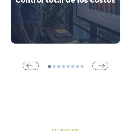
Control total de los costos
Control total de los
costos:
Costos por departamento.
Costos por usuario.
Costos por equipo.
Costos por color.
SERVICIOS