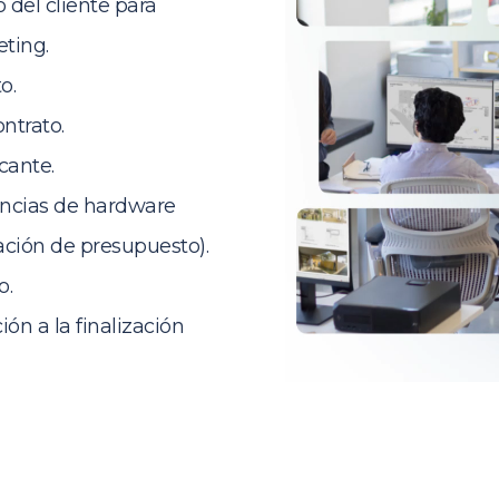
 del cliente para
eting.
o.
ontrato.
cante.
dencias de hardware
tación de presupuesto).
o.
ón a la finalización