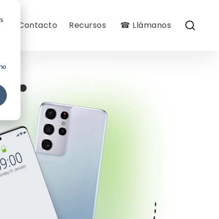
os
og
Contacto
Recursos
☎ Llámanos
 no