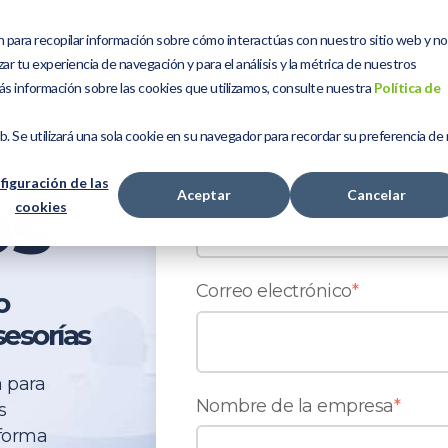
n para recopilar información sobre cómo interactúas con nuestro sitio web y n
Servicios
Kit Digital
Sobre Nosotros
Blo
ar tu experiencia de navegación y para el análisis y la métrica de nuestros
ás información sobre las cookies que utilizamos, consulte nuestra
Política de
eb. Se utilizará una sola cookie en su navegador para recordar su preferencia de
Nombre
*
figuración de las
os
Aceptar
Cancelar
cookies
Correo electrónico
*
o
esorías
 para
Nombre de la empresa
*
s
aforma