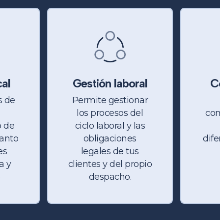
cal
Gestión laboral
C
s de
Permite gestionar
los procesos del
com
o de
ciclo laboral y las
tanto
obligaciones
dife
es
legales de tus
a y
clientes y del propio
o
despacho.