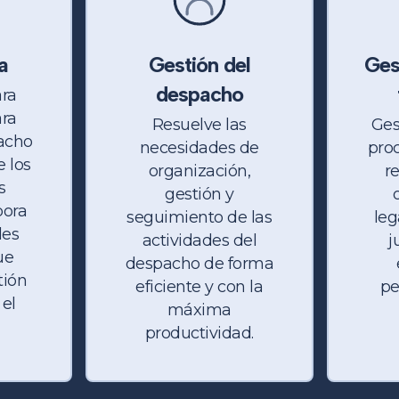
a
Gestión del
Ges
despacho
ra
ara
Resuelve las
Ges
acho
necesidades de
pro
e los
organización,
r
s
gestión y
pora
seguimiento de las
leg
des
actividades del
j
ue
despacho de forma
tión
eficiente y con la
pe
el
máxima
productividad.