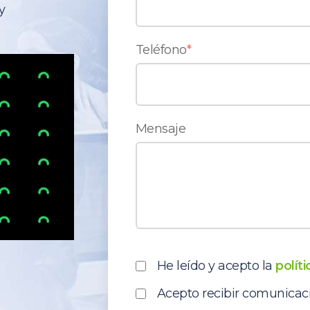
y
Teléfono
*
Mensaje
He leído y acepto la
polít
Acepto recibir comunicac