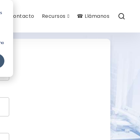
os
g
Contacto
Recursos
☎ Llámanos
 no