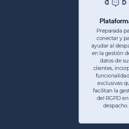
Plataform
Preparada pa
conectar y p
ayudar al desp
en la gestión d
datos de su
clientes, incor
funcionalida
exclusivas q
facilitan la ges
del RGPD en 
despacho.