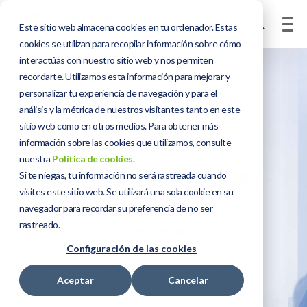
Este sitio web almacena cookies en tu ordenador. Estas
cookies se utilizan para recopilar información sobre cómo
interactúas con nuestro sitio web y nos permiten
recordarte. Utilizamos esta información para mejorar y
personalizar tu experiencia de navegación y para el
análisis y la métrica de nuestros visitantes tanto en este
sitio web como en otros medios. Para obtener más
información sobre las cookies que utilizamos, consulte
SOLUCIONES
nuestra
Política de cookies
.
SAGE XRT Advance
Si te niegas, tu información no será rastreada cuando
visites este sitio web. Se utilizará una sola cookie en su
navegador para recordar su preferencia de no ser
Automatización, control y visión
rastreado.
consolidada de tu tesorería.
Configuración de las cookies
Sage XRT Advanced es la solución de
Aceptar
Cancelar
tesorería que cubre todos tus flujos de
trabajo, permitiéndote una visión