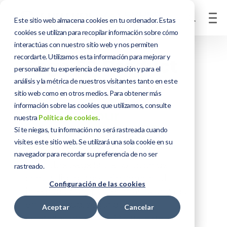
Este sitio web almacena cookies en tu ordenador. Estas
cookies se utilizan para recopilar información sobre cómo
interactúas con nuestro sitio web y nos permiten
recordarte. Utilizamos esta información para mejorar y
Sage 50 Product
personalizar tu experiencia de navegación y para el
análisis y la métrica de nuestros visitantes tanto en este
Tour
sitio web como en otros medios. Para obtener más
información sobre las cookies que utilizamos, consulte
Inicia un tour
nuestra
Política de cookies
.
interactivo del ERP
Si te niegas, tu información no será rastreada cuando
Sage 50
visites este sitio web. Se utilizará una sola cookie en su
navegador para recordar su preferencia de no ser
Descubre Sage 50, la solución de
rastreado.
contabilidad y gestión comercial
Configuración de las cookies
integrada para pymes más avanzada
en movilidad, seguridad y
Aceptar
Cancelar
colaboración online. Olvídate del