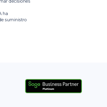
tomar decisiones
A ha
e suministro