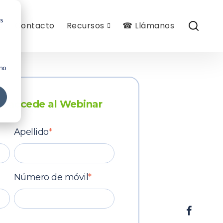
os
g
Contacto
Recursos
☎ Llámanos
 no
 y accede al Webinar
Apellido
*
Número de móvil
*