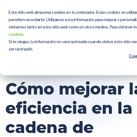
Este sitio web almacena cookies en tu ordenador. Estas cookies se utiliza
permiten recordarte. Utilizamos esta información para mejorar y personaliz
visitantes tanto en este sitio web como en otros medios. Para obtener m
cookies
.
Si te niegas, tu información no será rastreada cuando visites este sitio w
ser rastreado.
00:28:00 h
20/02/2024
Con
Cómo mejorar l
eficiencia en la
cadena de