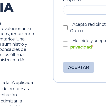
IA
a
Acepto recibir o
 revolucionar tu
Grupo
ticos, reduciendo
entarios. Una
He leído y acept
 suministro y
privacidad
*
esponsables de
n las últimas
istro con IA.
 a la IA aplicada
es de empresas
entación.
optimizar la