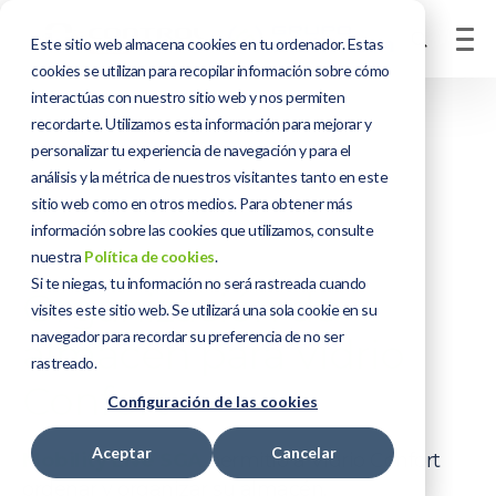
Este sitio web almacena cookies en tu ordenador. Estas
cookies se utilizan para recopilar información sobre cómo
interactúas con nuestro sitio web y nos permiten
recordarte. Utilizamos esta información para mejorar y
personalizar tu experiencia de navegación y para el
análisis y la métrica de nuestros visitantes tanto en este
sitio web como en otros medios. Para obtener más
información sobre las cookies que utilizamos, consulte
nuestra
Política de cookies
.
Si te niegas, tu información no será rastreada cuando
Organización de
visites este sitio web. Se utilizará una sola cookie en su
navegador para recordar su preferencia de no ser
almacén para Vidrio
rastreado.
Confort
Configuración de las cookies
Aceptar
Cancelar
Mobility Live SGA
permitió a Vidrio Confort
ordenar y organizar su almacén.