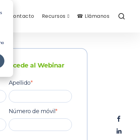
os
g
Contacto
Recursos
☎ Llámanos
 no
 y accede al Webinar
Apellido
*
Número de móvil
*