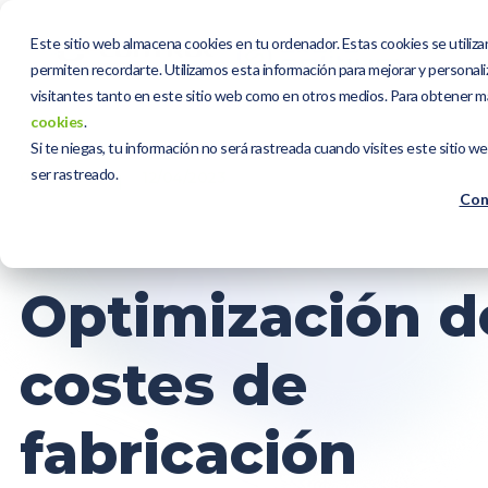
Este sitio web almacena cookies en tu ordenador. Estas cookies se utiliza
permiten recordarte. Utilizamos esta información para mejorar y personaliz
visitantes tanto en este sitio web como en otros medios. Para obtener m
cookies
.
Si te niegas, tu información no será rastreada cuando visites este sitio w
ser rastreado.
00:25:00 h
12/04/2023
Con
Optimización d
costes de
fabricación