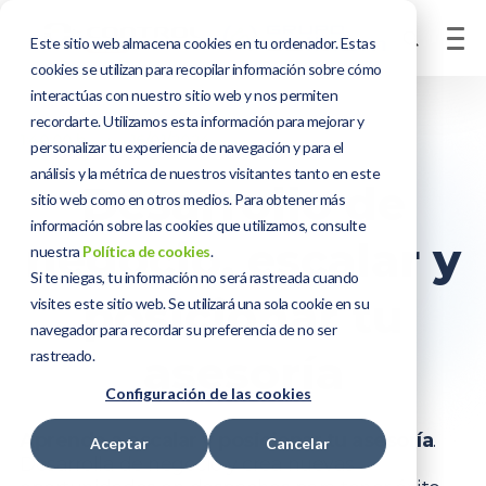
Este sitio web almacena cookies en tu ordenador. Estas
cookies se utilizan para recopilar información sobre cómo
interactúas con nuestro sitio web y nos permiten
recordarte. Utilizamos esta información para mejorar y
1:40:00 h
16/01/2024
personalizar tu experiencia de navegación y para el
análisis y la métrica de nuestros visitantes tanto en este
Desarrollo de
sitio web como en otros medios. Para obtener más
información sobre las cookies que utilizamos, consulte
negocio, escalar y
nuestra
Política de cookies
.
Si te niegas, tu información no será rastreada cuando
posicionar tu
visites este sitio web. Se utilizará una sola cookie en su
navegador para recordar su preferencia de no ser
asesoría
rastreado.
Configuración de las cookies
Aprende a escalar y posicionar tu asesoría
.
Aceptar
Cancelar
Desarrolla de negocio y crea nuevas