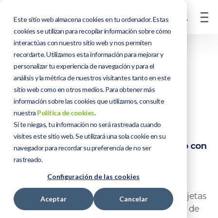
Este sitio web almacena cookies en tu ordenador. Estas
cookies se utilizan para recopilar información sobre cómo
PRODUCTOS DE IMPRESIÓN
interactúas con nuestro sitio web y nos permiten
Honeywell PX940
recordarte. Utilizamos esta información para mejorar y
personalizar tu experiencia de navegación y para el
análisis y la métrica de nuestros visitantes tanto en este
Impersora industrial
sitio web como en otros medios. Para obtener más
información sobre las cookies que utilizamos, consulte
nuestra
Política de cookies
.
PN:
Si te niegas, tu información no será rastreada cuando
visites este sitio web. Se utilizará una sola cookie en su
Impresora industrial de alto rendimiento con
navegador para recordar su preferencia de no ser
verifi cación de etiquetas integrada
rastreado.
Configuración de las cookies
Proporciona una impresión sin errores.
Desarrollada para compañías que están sujetas
Aceptar
Cancelar
a multas impuestas por el incumplimiento de