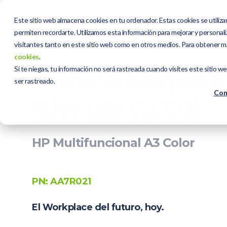
Este sitio web almacena cookies en tu ordenador. Estas cookies se utiliza
permiten recordarte. Utilizamos esta información para mejorar y personaliz
visitantes tanto en este sitio web como en otros medios. Para obtener m
cookies
.
PRODUCTOS DE IMPRESIÓN
Si te niegas, tu información no será rastreada cuando visites este sitio w
Konica Minolta
ser rastreado.
Con
Bizhub C450i
HP Multifuncional A3 Color
PN: AA7R021
El Workplace del futuro, hoy.