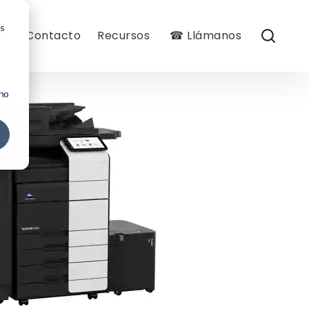
os
og
Contacto
Recursos
☎ Llámanos
 no