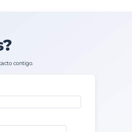
s?
acto contigo.