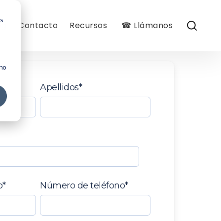
os
og
Contacto
Recursos
☎ Llámanos
 no
Apellidos
*
o
*
Número de teléfono
*