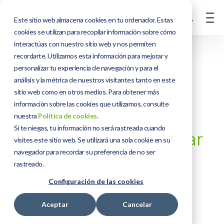
Este sitio web almacena cookies en tu ordenador. Estas
cookies se utilizan para recopilar información sobre cómo
interactúas con nuestro sitio web y nos permiten
recordarte. Utilizamos esta información para mejorar y
personalizar tu experiencia de navegación y para el
análisis y la métrica de nuestros visitantes tanto en este
sitio web como en otros medios. Para obtener más
información sobre las cookies que utilizamos, consulte
nuestra
Política de cookies
.
Si te niegas, tu información no será rastreada cuando
6 Formas de gestionar
visites este sitio web. Se utilizará una sola cookie en su
navegador para recordar su preferencia de no ser
tu dinero de Forma
rastreado.
Inteligente
Configuración de las cookies
Aceptar
Cancelar
Empresarios
de
éxito
nos
cuentan
su
trayectoria
para
manejar
sus
finanzas
.