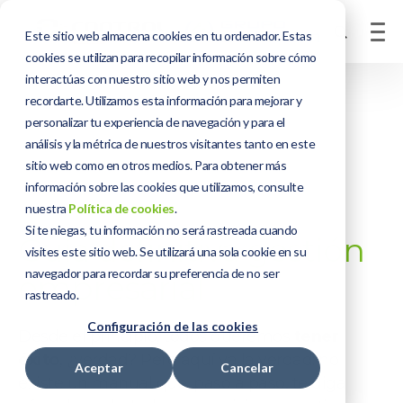
Este sitio web almacena cookies en tu ordenador. Estas
cookies se utilizan para recopilar información sobre cómo
interactúas con nuestro sitio web y nos permiten
recordarte. Utilizamos esta información para mejorar y
personalizar tu experiencia de navegación y para el
análisis y la métrica de nuestros visitantes tanto en este
sitio web como en otros medios. Para obtener más
información sobre las cookies que utilizamos, consulte
nuestra
Política de cookies
.
Si te niegas, tu información no será rastreada cuando
Guía definitiva gestión
visites este sitio web. Se utilizará una sola cookie en su
navegador para recordar su preferencia de no ser
empresarial
rastreado.
Configuración de las cookies
Desde el principio, todos queremos
tener
éxito
, ¿verdad? Pero aquí va la verdad: no
Aceptar
Cancelar
existe un manual que, paso a paso, te diga