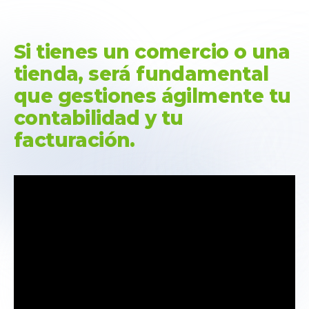
Si tienes un comercio o una
tienda, será fundamental
que gestiones ágilmente tu
contabilidad y tu
facturación.