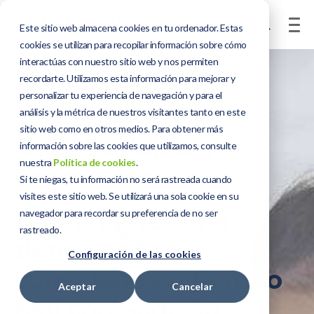
Este sitio web almacena cookies en tu ordenador. Estas
cookies se utilizan para recopilar información sobre cómo
interactúas con nuestro sitio web y nos permiten
recordarte. Utilizamos esta información para mejorar y
personalizar tu experiencia de navegación y para el
análisis y la métrica de nuestros visitantes tanto en este
sitio web como en otros medios. Para obtener más
Sage 50 Edición
información sobre las cookies que utilizamos, consulte
nuestra
Política de cookies
.
Ecommerce
Si te niegas, tu información no será rastreada cuando
visites este sitio web. Se utilizará una sola cookie en su
Ahora tienes una
navegador para recordar su preferencia de no ser
rastreado.
tienda online
Configuración de las cookies
conectada en tiempo
Aceptar
Cancelar
real con Sage 50