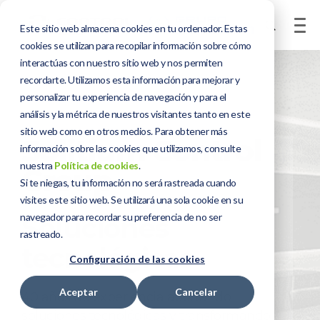
Este sitio web almacena cookies en tu ordenador. Estas
cookies se utilizan para recopilar información sobre cómo
interactúas con nuestro sitio web y nos permiten
recordarte. Utilizamos esta información para mejorar y
personalizar tu experiencia de navegación y para el
análisis y la métrica de nuestros visitantes tanto en este
sitio web como en otros medios. Para obtener más
Solitium
C
ontrol
información sobre las cookies que utilizamos, consulte
nuestra
Política de cookies
.
Group
Si te niegas, tu información no será rastreada cuando
visites este sitio web. Se utilizará una sola cookie en su
navegador para recordar su preferencia de no ser
Soluciones
rastreado.
tecnológicas
Configuración de las cookies
Aceptar
Cancelar
40 años de experiencia aportando
soluciones tecnológicas y transformando