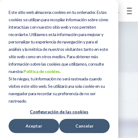
Este sitio web almacena cookies en tu ordenador. Estas
cookies se utilizan para recopilar información sobre cómo
interactúas con nuestro sitio web y nos permiten
recordarte. Utilizamos esta información para mejorar y
personalizar tu experiencia de navegación y para el
análisis y la métrica de nuestros visitantes tanto en este
sitio web como en otros medios. Para obtener más
SAT-ON GMAO
información sobre las cookies que utilizamos, consulte
nuestra
Política de cookies
.
Si te niegas, tu información no será rastreada cuando
Software de
visites este sitio web. Se utilizará una sola cookie en su
navegador para recordar su preferencia de no ser
mantenimiento
rastreado.
Configuración de las cookies
Gestiona el
mantenimiento técnico
Aceptar
Cancelar
de equipos e