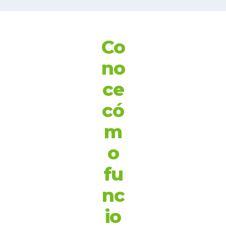
Co
no
ce
có
m
o
fu
nc
io