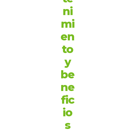
ni
mi
en
to
y
be
ne
fic
io
s