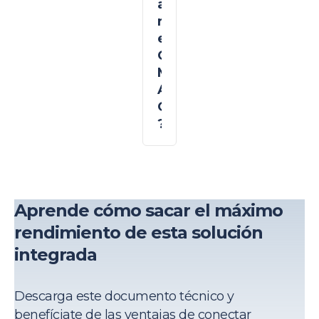
a
r
e
G
M
A
O
?
Aprende cómo sacar el máximo
rendimiento de esta solución
integrada
Descarga este documento técnico y
benefíciate de las ventajas de conectar