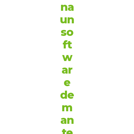
na
un
so
ft
w
ar
e
de
m
an
te