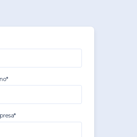
ono
*
presa
*