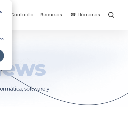
os
og
Contacto
Recursos
☎ Llámanos
 no
News
formática, software y