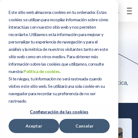
Este sitio web almacena cookies en tu ordenador. Estas
cookies se utilizan para recopilar información sobre cómo
interactúas con nuestro sitio web y nos permiten
recordarte. Utilizamos esta información para mejorar y
Control Group
personalizar tu experiencia de navegación y para el
análisis y la métrica de nuestros visitantes tanto en este
News
sitio web como en otros medios. Para obtener más
información sobre las cookies que utilizamos, consulte
nuestra
Política de cookies
.
Descubre nuestras últimas noticias y
Si te niegas, tu información no será rastreada cuando
actualidad sobre el mundo de la informática,
visites este sitio web. Se utilizará una sola cookie en su
software y ofimática.
navegador para recordar su preferencia de no ser
rastreado.
Configuración de las cookies
Aceptar
Cancelar