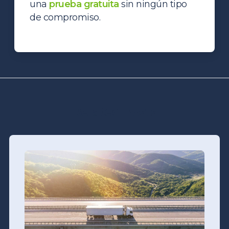
una
prueba gratuita
sin ningún tipo
de compromiso.
Related Posts