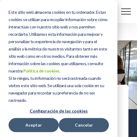
Este sitio web almacena cookies en tu ordenador. Estas
cookies se utilizan para recopilar información sobre cómo
interactúas con nuestro sitio web y nos permiten
recordarte. Utilizamos esta información para mejorar y
personalizar tu experiencia de navegación y para el
análisis y la métrica de nuestros visitantes tanto en este
sitio web como en otros medios. Para obtener más
información sobre las cookies que utilizamos, consulte
nuestra
Política de cookies
.
Si te niegas, tu información no será rastreada cuando
visites este sitio web. Se utilizará una sola cookie en su
navegador para recordar su preferencia de no ser
NOVIEMBRE 25, 2024
rastreado.
Tres mujeres
Configuración de las cookies
que inspiran un
Aceptar
Cancelar
futuro